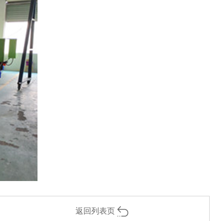
返回列表页