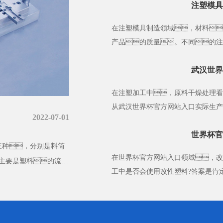
行业的使用场景。但这种定
工工艺等细节把控，才能保证着
在注塑模具制造领域，材料
质的问题。色母是注塑加工中
产品的质量。不同的注
键环节。武汉注塑模具厂将从材
选择模具材料。模具材料的
热性和加工性能。钢材是注塑模
在注塑加工中，原料干燥处理看
和适中的硬度，常用于生产普
从武汉世界杯官方网站入口实际生产
2022-07-01
义。原料中的水分是注塑缺
世界杯官
较强的材料为例，若未完全
三种，分别是料筒
产品表面出现银丝、气泡或内部
在世界杯官方网站入口领域，改
主要是塑料的流动
度，尤其在汽车零部件等对安全性
工中是否会使用改性塑料?答案是肯
每种塑料的流动温
需求方面发挥着重要作用。改性
或者牌号不同都会直接
进行性能改良的材料。基础
量和分子量分布的
在某些场景下可能无法满足特定要求
程也不同，因此选