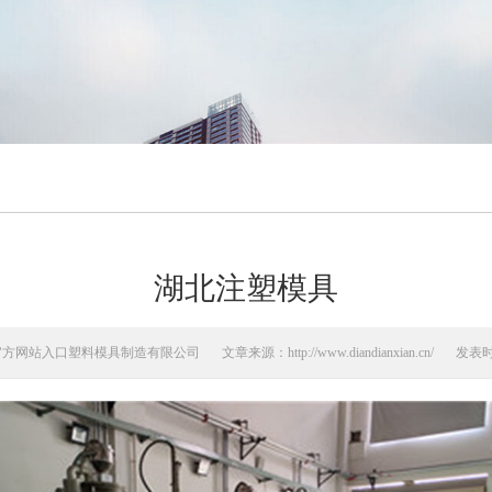
湖北注塑模具
杯官方网站入口塑料模具制造有限公司
文章来源：http://www.diandianxian.cn/
发表时间