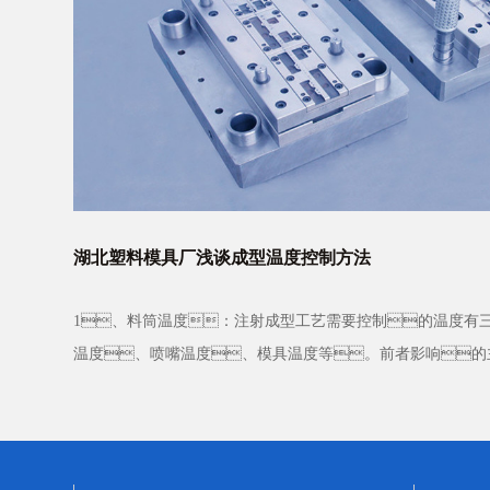
湖北塑料模具厂浅谈成型温度控制方法
1、料筒温度：注射成型工艺需要控制的温度有
温度、喷嘴温度、模具温度等。前者影响的
和塑化，而后者则主要影响塑料的流动与冷却。
度是不同的，即便是同一种塑料，它的来源
影响到其流动温度和分解温度的不同，这与平均分子
不同有关，塑料在不同类型的注射机中的塑化过