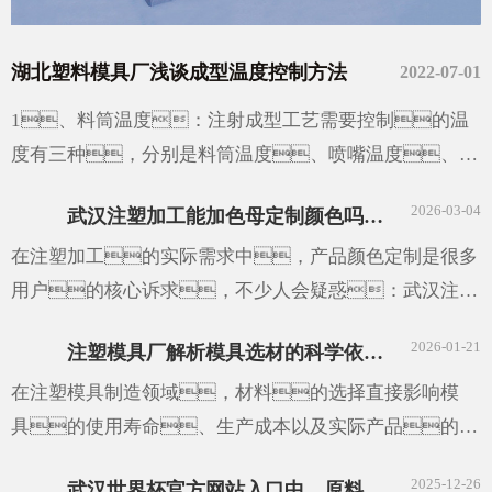
湖北塑料模具厂浅谈成型温度控制方法
2022-07-01
1、料筒温度：注射成型工艺需要控制的温
度有三种，分别是料筒温度、喷嘴温度、模
具温度等。前者影响的主要是塑料的流动和
2026-03-04
武汉注塑加工能加色母定制颜色吗？详解操作要点
塑化，而后者则主要影响塑料的流动与冷
却。每种塑料的流动温度是不同的，即
在注塑加工的实际需求中，产品颜色定制是很多
便是同一种塑料，它的来源或者牌号不同都会直
用户的核心诉求，不少人会疑惑：武汉注塑
接影响到其流动温度和分解温度的不同，这与平
加工能否添加色母，实现产品颜色定制?其实，
2026-01-21
注塑模具厂解析模具选材的科学依据与材质适用场景
均分子量和分子量分布的不同有关，塑料在不同
注塑加工中通过添加色母实现颜色定制是行业内成熟
类型的注射机中的塑化过程也不同，因此选
的着色方式，既能满足个性化外观需求，又能适
在注塑模具制造领域，材料的选择直接影响模
用的筒体温度也不相同。2、喷嘴温
配不同行业的使用场景。但这种定制方式并非简
具的使用寿命、生产成本以及实际产品的质
度：为了防止直通喷...
单添加色母即可，需结合原料特性、加工工艺等
量。不同的注塑需求对模具材质的要求各
2025-12-26
武汉世界杯官方网站入口中，原料干燥处理的目的是什么？