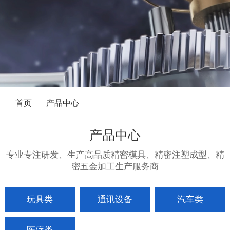
首页
产品中心
产品中心
专业专注研发、生产高品质精密模具、精密注塑成型、精
密五金加工生产服务商
玩具类
通讯设备
汽车类