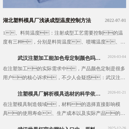
湖北塑料模具厂浅谈成型温度控制方法
2022-07-01
1、料筒温度：注射成型工艺需要控制的温
度有三种，分别是料筒温度、喷嘴温度、模
具温度等。前者影响的主要是塑料的流动和
2026-03-04
武汉注塑加工能加色母定制颜色吗？详解操作要点
塑化，而后者则主要影响塑料的流动与冷
却。每种塑料的流动温度是不同的，即
在注塑加工的实际需求中，产品颜色定制是很多
便是同一种塑料，它的来源或者牌号不同都会直
用户的核心诉求，不少人会疑惑：武汉注塑
接影响到其流动温度和分解温度的不同，这与平
加工能否添加色母，实现产品颜色定制?其实，
2026-01-21
注塑模具厂解析模具选材的科学依据与材质适用场景
均分子量和分子量分布的不同有关，塑料在不同
注塑加工中通过添加色母实现颜色定制是行业内成熟
类型的注射机中的塑化过程也不同，因此选
的着色方式，既能满足个性化外观需求，又能适
在注塑模具制造领域，材料的选择直接影响模
用的筒体温度也不相同。2、喷嘴温
配不同行业的使用场景。但这种定制方式并非简
具的使用寿命、生产成本以及实际产品的质
度：为了防止直通喷...
单添加色母即可，需结合原料特性、加工工艺等
量。不同的注塑需求对模具材质的要求各
2025-12-26