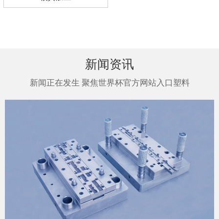
新闻资讯
新闻正在发生 聚焦世界杯官方网站入口塑料