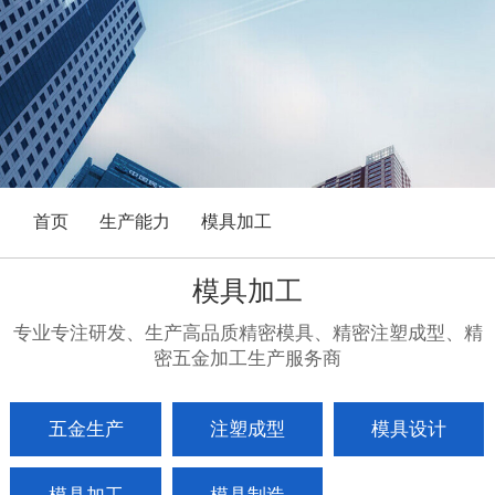
首页
生产能力
模具加工
模具加工
专业专注研发、生产高品质精密模具、精密注塑成型、精
密五金加工生产服务商
五金生产
注塑成型
模具设计